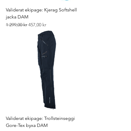
Validerat ekipage: Kjerag Softshell
jacka DAM
Ordinarie pris
Reapris
1 299,00 kr
457,00 kr
Validerat ekipage: Trollsteinseggi
Gore-Tex byxa DAM