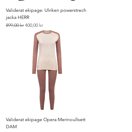
Validerat ekipage: Ulriken powerstrech
jacka HERR
Ordinarie pris
Reapris
899,00 kr
400,00 kr
Validerat ekipage Opera Merinoullsett
DAM