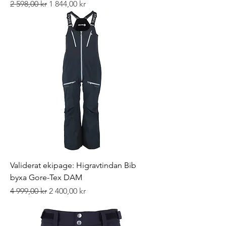
Ordinarie pris
Reapris
2 598,00 kr
1 844,00 kr
Validerat ekipage: Higravtindan Bib
byxa Gore-Tex DAM
Ordinarie pris
Reapris
4 999,00 kr
2 400,00 kr