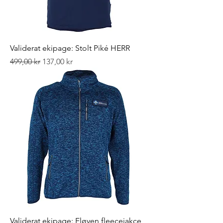
Validerat ekipage: Stolt Piké HERR
Ordinarie pris
Reapris
499,00 kr
137,00 kr
Validerat ekipage: Fløyen fleecejakce