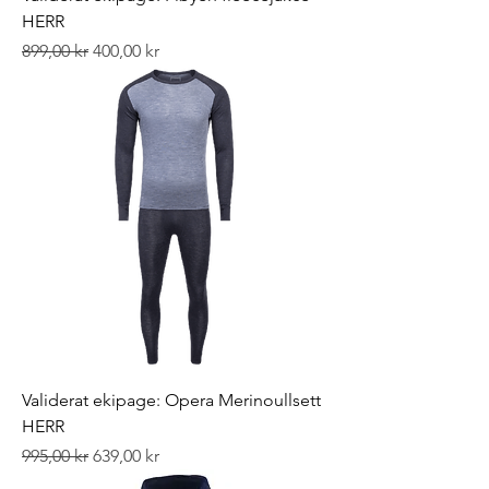
HERR
Ordinarie pris
Reapris
899,00 kr
400,00 kr
Validerat ekipage: Opera Merinoullsett
HERR
Ordinarie pris
Reapris
995,00 kr
639,00 kr