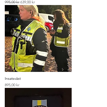
Ordinarie pris
Reapris
995,00 kr
639,00 kr
Insatsväst
Pris
895,00 kr