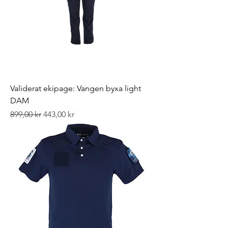
Validerat ekipage: Vangen byxa light
DAM
Ordinarie pris
Reapris
899,00 kr
443,00 kr