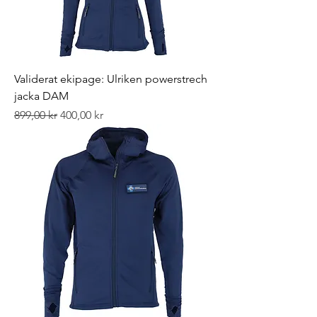
Validerat ekipage: Ulriken powerstrech
jacka DAM
Ordinarie pris
Reapris
899,00 kr
400,00 kr