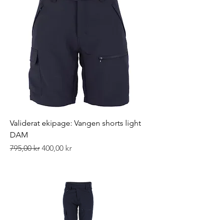
Validerat ekipage: Vangen shorts light
DAM
Ordinarie pris
Reapris
795,00 kr
400,00 kr