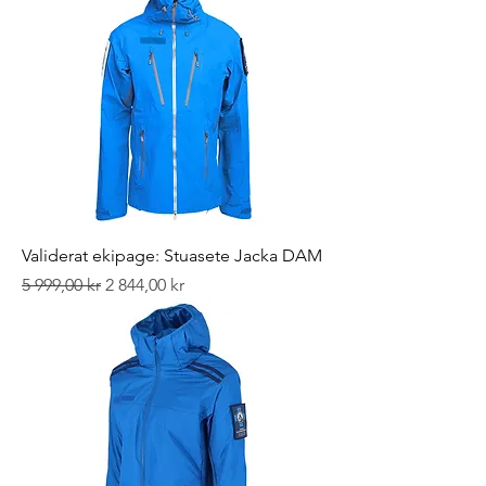
Validerat ekipage: Stuasete Jacka DAM
Ordinarie pris
Reapris
5 999,00 kr
2 844,00 kr