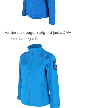
Validerat ekipage: Steigtind jacka DAM
Ordinarie pris
Reapris
1 190,00 kr
537,00 kr