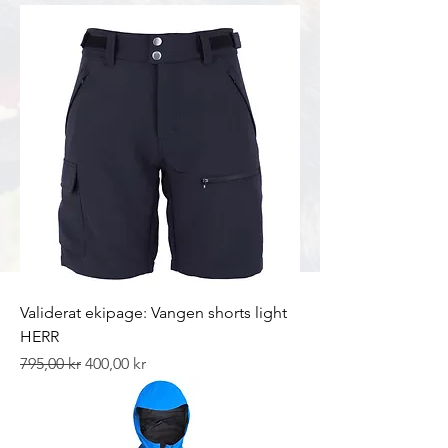
Validerat ekipage: Vangen shorts light
HERR
Ordinarie pris
Reapris
795,00 kr
400,00 kr