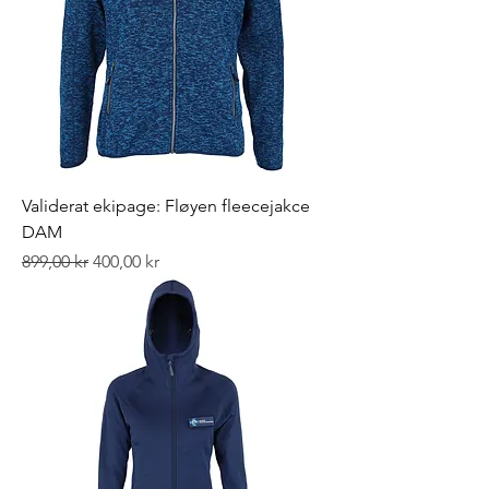
Validerat ekipage: Fløyen fleecejakce
DAM
Ordinarie pris
Reapris
899,00 kr
400,00 kr