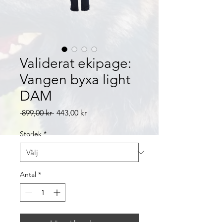
Validerat ekipage:
Vangen byxa light
DAM
Ordinarie
Reapris
 899,00 kr 
443,00 kr
pris
Storlek
*
Antal
*