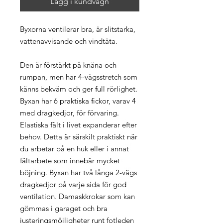
Lägg i kundvagn
Byxorna ventilerar bra, är slitstarka,
vattenavvisande och vindtäta.
Den är förstärkt på knäna och
rumpan, men har 4-vägsstretch som
känns bekväm och ger full rörlighet.
Byxan har 6 praktiska fickor, varav 4
med dragkedjor, för förvaring.
Elastiska fält i livet expanderar efter
behov. Detta är särskilt praktiskt när
du arbetar på en huk eller i annat
fältarbete som innebär mycket
böjning. Byxan har två långa 2-vägs
dragkedjor på varje sida för god
ventilation. Damaskkrokar som kan
gömmas i garaget och bra
justeringsmöjligheter runt fotleden