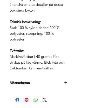
är andra smarta detaljer på dessa
bekväma byxor.
Teknisk beskrivning:
Skal: 100 % nylon, foder: 100 %
polyester, stoppning: 100 %
polyester
Tvättråd:
Maskintvättbar i 40 grader. Kan
strykas på låg värme. Blek inte och
torktumlas. Kan kemtvättas.
Måttschema
Hänvisning
XS
S
M
L
XL
till figur