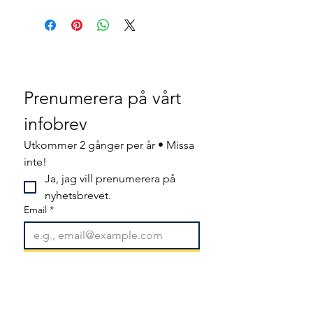
Prenumerera på vårt 
infobrev
Utkommer 2 gånger per år • Missa 
inte!
Ja, jag vill prenumerera på 
nyhetsbrevet.
Email
*
Gå med
Jag vill prenumerera på din e-
postlista.