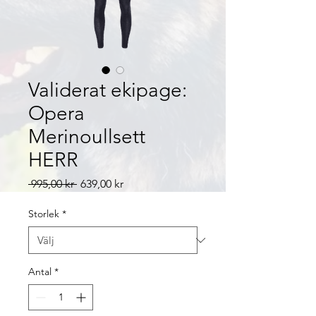
Validerat ekipage:
Opera
Merinoullsett
HERR
Ordinarie
Reapris
 995,00 kr 
639,00 kr
pris
Storlek
*
Antal
*