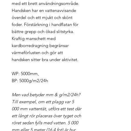
med ett brett användningsområde.
Handsken har en vattenavvisande
överdel och ett mjukt och skönt
foder. Förstärkning i handflatan för
bättre grepp och ökad slitstyrka.
Kraftig manschett med
kardborredragning begränsar
värmeförlusten och gör att
handsken sitter bra under aktivitet.
WP: 5000mm,
BP: 5000g/m2/24h
Men vad betyder mm & g/m2/24h?
Till exempel, om ett plagg var 5
000 mm vattentät, utförs ett test där
ett långt rör placeras över tyget och
röret sedan fylls med vatten. 5 000
mm eller 5 meter (16,4 fot) är hur