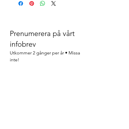
Prenumerera på vårt 
infobrev
Utkommer 2 gånger per år • Missa 
inte!
Ja, jag vill prenumerera på 
nyhetsbrevet.
Email
*
Gå med
Jag vill prenumerera på din e-
postlista.