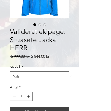
Validerat ekipage:
Stuasete Jacka
HERR
Ordinarie
Reapris
 5 999,00 kr 
2 844,00 kr
pris
Storlek
*
Antal
*