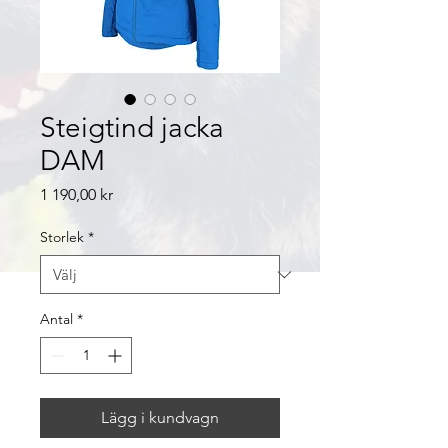
Steigtind jacka
DAM
Pris
1 190,00 kr
Storlek
*
Antal
*
Lägg i kundvagn