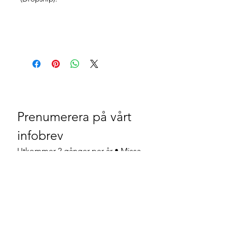
Prenumerera på vårt 
infobrev
Utkommer 2 gånger per år • Missa 
inte!
Ja, jag vill prenumerera på 
nyhetsbrevet.
Email
*