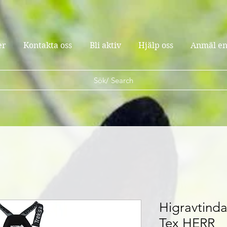
er
Kontakta oss
Bli aktiv
Hjälp oss
Anmäl en
Sök/ Search
Higravtind
Tex HERR