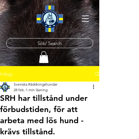
Sök/ Search
Inlägg
Svenska Räddningshundar
28 feb.
1 min läsning
SRH har tillstånd under
förbudstiden, för att
arbeta med lös hund -
krävs tillstånd.