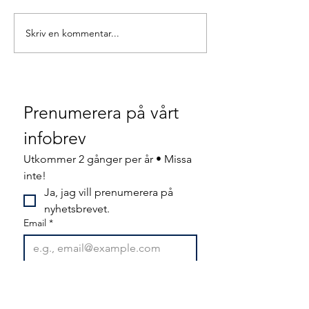
Skriv en kommentar...
Operativ information
Svenska
gällande FAS 1‑larm från
Räddningshund
Polismyndigheten
Operativ nuläg
och utvecklingsi
Prenumerera på vårt 
infobrev
Utkommer 2 gånger per år • Missa 
inte!
Ja, jag vill prenumerera på 
nyhetsbrevet.
Email
*
Gå med
Jag vill prenumerera på din e-