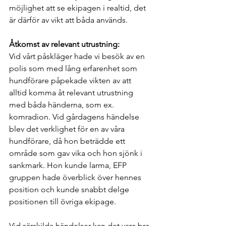
möjlighet att se ekipagen i realtid, det 
är därför av vikt att båda används.
Åtkomst av relevant utrustning:
Vid vårt påskläger hade vi besök av en 
polis som med lång erfarenhet som 
hundförare påpekade vikten av att 
alltid komma åt relevant utrustning 
med båda händerna, som ex. 
komradion. Vid gårdagens händelse 
blev det verklighet för en av våra 
hundförare, då hon beträdde ett 
område som gav vika och hon sjönk i 
sankmark. Hon kunde larma, EFP 
gruppen hade överblick över hennes 
position och kunde snabbt delge 
positionen till övriga ekipage.
Vid särskilda händelser kan det vara bra 